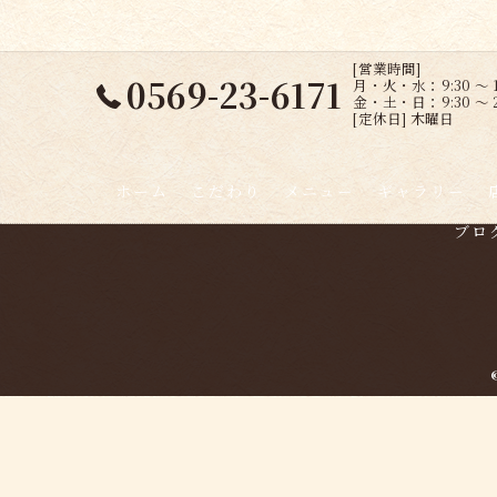
[営業時間]
0569-23-6171
月・火・水：9:30 ～ 1
金・土・日：9:30 ～ 2
[定休日] 木曜日
ホーム
こだわり
メニュー
ギャラリー
ブロ