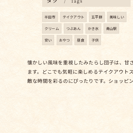
タグ
Tags
半田市
テイクアウト
五平餅
美味しい
クリーム
つぶあん
かき氷
青山駅
安い
おやつ
昼食
子供
懐かしい風味を重視したみたらし団子は、甘
ます。どこでも気軽に楽しめるテイクアウト
敵な時間を彩るのにぴったりです。ショッピ