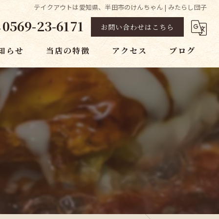
テイクアウトは愛知県、半田市のけんちゃん | みたらし団子
0569-23-6171
お問い合わせはこちら
知らせ
当店の特徴
アクセス
ブログ
たこ焼き
コラム
たい焼き
焼きそば
みたらし団子
お好み焼き