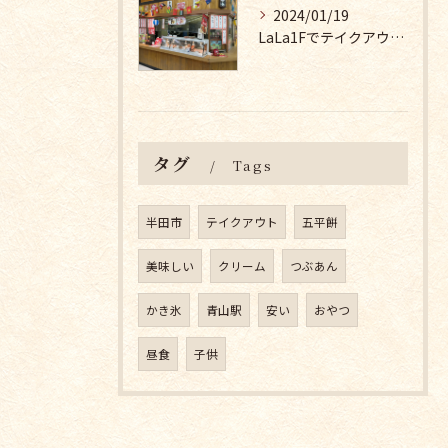
2024/01/19
LaLa1Fでテイクアウト！お好み焼き・たこ焼き・焼きそば・たい焼き・みたらし団子など
タグ
Tags
半田市
テイクアウト
五平餅
美味しい
クリーム
つぶあん
かき氷
青山駅
安い
おやつ
昼食
子供